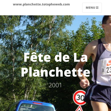
www.planchette.totopheweb.com
MENU
Fête de La
Planchette
2001